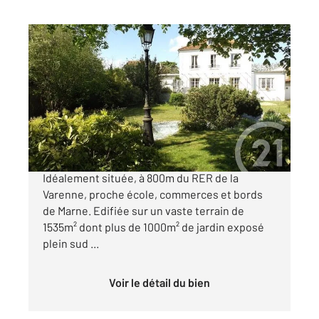
LA VARENNE ST HILAIRE 94
2
157 m
, 8 pièces
Ref : 1349
Maison à vendre
1 595 000 €
La campagne à la ville, au calme absolu !
Idéalement située, à 800m du RER de la
Varenne, proche école, commerces et bords
de Marne. Edifiée sur un vaste terrain de
1535m² dont plus de 1000m² de jardin exposé
plein sud ...
Voir le détail du bien