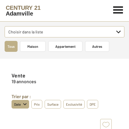
CENTURY 21
Adamville
Choisir dans la liste
Tous
Maison
Appartement
Autres
Vente
19 annonces
Trier par :
Date
Prix
Surface
Exclusivité
DPE