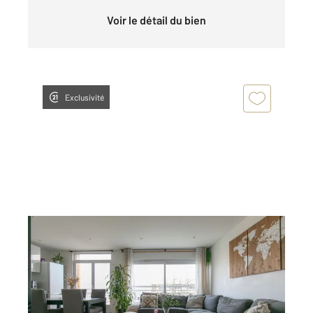
Voir le détail du bien
Exclusivité
ST MAUR DES FOSSES 94
2
60,12 m
, 3 pièces
Ref : 1409
Appartement F3 à vendre
350 000 €