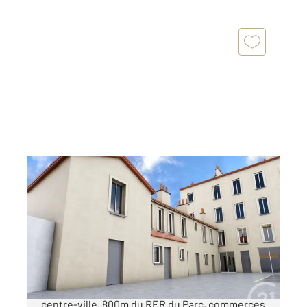
ST MAUR DES FOSSES 94
2
50,80 m
, 3 pièces
Ref : 1291
Appartement Duplex à vendre
257 250 €
SAINT-MAUR, quartier Adamville, en plein
centre-ville, 800m du RER du Parc, commerces