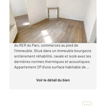
ST MAUR DES FOSSES 94
2
35,20 m
, 2 pièces
Ref : 1282
Appartement F2 à vendre
184 800 €
Quartier Adamville, en plein centre-ville, 800m
du RER du Parc, commerces au pied de
l'immeuble. Situé dans un immeuble bourgeois
entièrement réhabilité, ravalé et isolé avec les
dernières normes thermiques et acoustiques.
Appartement 2P d'une surface habitable de ...
Voir le détail du bien