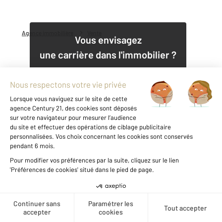
Agence immobilière
Vente
Vous envisagez
une carrière dans l'immobilier ?
Découvrir nos offres
1
Pourquoi acheter votre bien avec un
agent immobilier
CENTURY 21
Adamville
?
Acheter un logement, qu'il s'agisse de son habitation
principale ou secondaire ou encore d'un investissement
Créer une alerte
locatif, est un acte impliquant qui requiert du temps, de