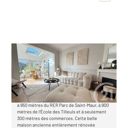
ST MAUR DES FOSSES 94
2
100,28 m
, 6 pièces
Ref : 1447
Maison à vendre
685 000 €
Située dans le quartier recherché d'Adamville,
à 950 mètres du RER Parc de Saint-Maur, à 900
mètres de l'École des Tilleuls et à seulement
300 mètres des commerces. Cette belle
maison ancienne entièrement rénovée