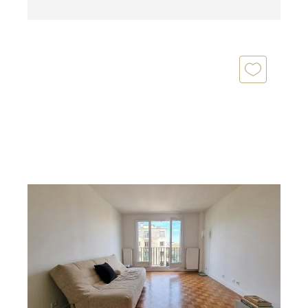
ST MAUR DES FOSSES 94
2
28 m
, 1 pièce
Ref : 1415
Appartement Studio à vendre
135 000 €