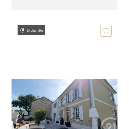
Exclusivité
LA VARENNE ST HILAIRE 94
2
151,06 m
, 7 pièces
Ref : 1428
Maison à vendre
1 018 000 €
Visiter le site dédié