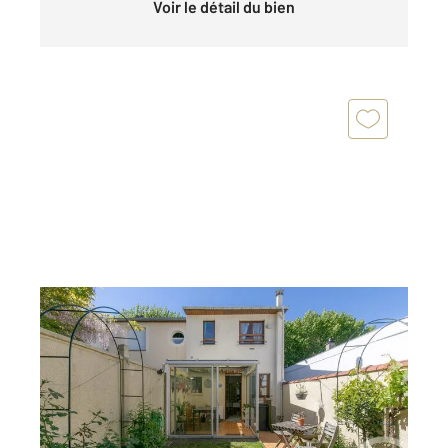
Voir le détail du bien
ST MAUR DES FOSSES 94
2
84 m
, 4 pièces
Ref : 1395
Maison à vendre
483 000 €