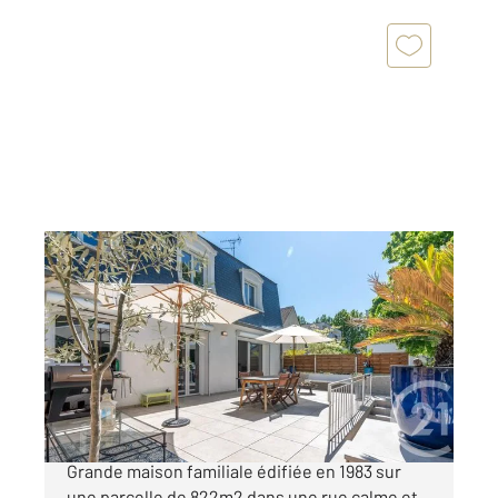
ST MAUR DES FOSSES 94
2
225,11 m
, 8 pièces
Ref : 1422
Maison à vendre
1 080 000 €
Quartier recherché du Vieux Saint Maur.
Grande maison familiale édifiée en 1983 sur
une parcelle de 822m2 dans une rue calme et