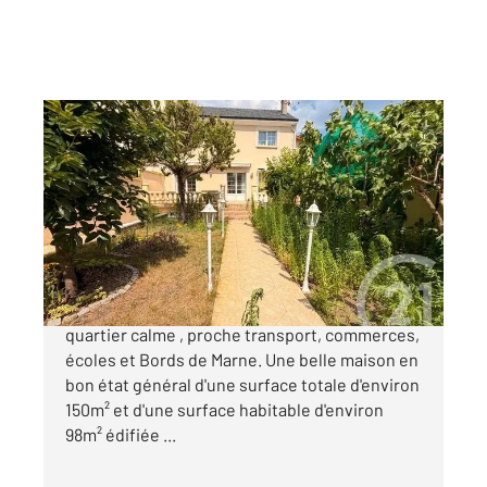
ST MAUR DES FOSSES 94
2
98,53 m
, 5 pièces
Ref : 1441
Maison à vendre
780 000 €
Century 21 ADAMVILLE vous présente dans un
quartier calme , proche transport, commerces,
écoles et Bords de Marne. Une belle maison en
bon état général d'une surface totale d'environ
150m² et d'une surface habitable d'environ
98m² édifiée ...