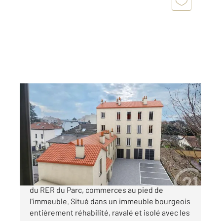
ST MAUR DES FOSSES 94
2
55,90 m
, 3 pièces
Ref : 1292
Appartement F3 à vendre
273 000 €
Quartier Adamville, en plein centre-ville, 800m
du RER du Parc, commerces au pied de
l'immeuble. Situé dans un immeuble bourgeois
entièrement réhabilité, ravalé et isolé avec les