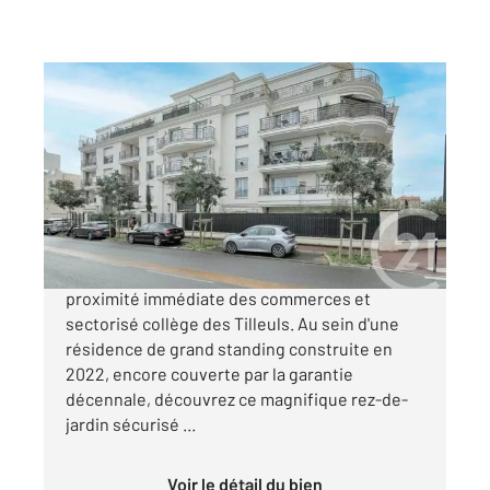
ST MAUR DES FOSSES 94
2
68,74 m
, 3 pièces
Ref : 1400
Appartement F3 à vendre
539 000 €
À seulement 900 mètres à pied du RER, à
proximité immédiate des commerces et
sectorisé collège des Tilleuls. Au sein d'une
résidence de grand standing construite en
2022, encore couverte par la garantie
décennale, découvrez ce magnifique rez-de-
jardin sécurisé ...
Voir le détail du bien