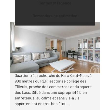
Contacter l'agence
Demander une estimation
ST MAUR DES FOSSES 94
2
61,53 m
, 3 pièces
Ref : 818
Appartement F3 à vendre
334 000 €
Visiter le site dédié
Quartier très recherché du Parc Saint-Maur, à
900 mètres du RER, sectorisé collège des
Tilleuls, proche des commerces et du square
des Lacs. Situé dans une copropriété bien
entretenue, au calme et sans vis-à vis,
appartement en très bon état ...