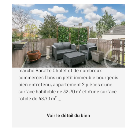
ST MAUR DES FOSSES 94
2
32,70 m
, 2 pièces
Ref : 1384
Appartement F2 à vendre
218 000 €
Quartier recherché d'Adamville proche du
marché Baratte Cholet et de nombreux
commerces Dans un petit immeuble bourgeois
bien entretenu, appartement 2 pièces d'une
surface habitable de 32,70 m² et d'une surface
totale de 48,70 m² ...
Voir le détail du bien