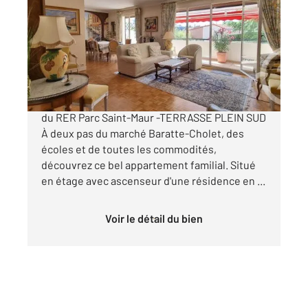
97,01 m
, 5 pièces
Ref : 921
Appartement F5 à vendre
545 000 €
QUARTIER RECHERCHÉ ADAMVILLE À 900 m
du RER Parc Saint-Maur -TERRASSE PLEIN SUD
À deux pas du marché Baratte-Cholet, des
écoles et de toutes les commodités,
découvrez ce bel appartement familial. Situé
en étage avec ascenseur d'une résidence en ...
Voir le détail du bien