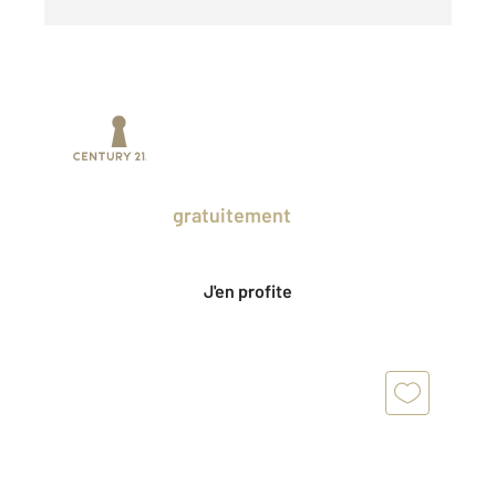
Prenez un temps d'avance sur le marché
en profitant
gratuitement
des Ventes
Privées CENTURY 21.
J'en profite