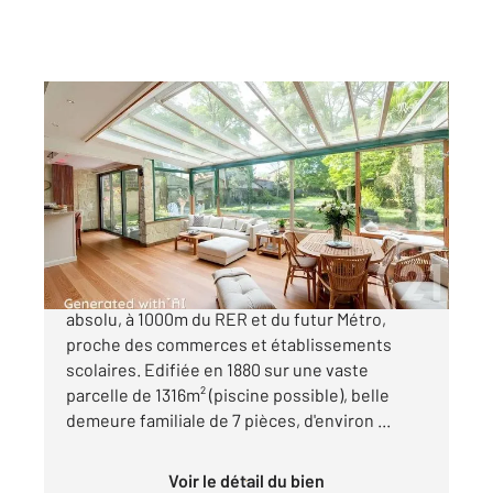
ST MAUR DES FOSSES 94
2
210 m
, 7 pièces
Ref : 1449
Maison à vendre
1 350 000 €
Quartier très recherché Diderot, au calme
absolu, à 1000m du RER et du futur Métro,
proche des commerces et établissements
scolaires. Edifiée en 1880 sur une vaste
parcelle de 1316m² (piscine possible), belle
demeure familiale de 7 pièces, d'environ ...
Voir le détail du bien