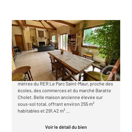
ST MAUR DES FOSSES 94
2
255,52 m
, 11 pièces
Ref : 749
Maison à vendre
1 200 000 €
Quartier très recherché de la Mairie, à 600
mètres du RER Le Parc Saint-Maur, proche des
écoles, des commerces et du marché Baratte
Cholet. Belle maison ancienne élevée sur
sous-sol total, offrant environ 255 m²
habitables et 291,42 m² ...
Voir le détail du bien