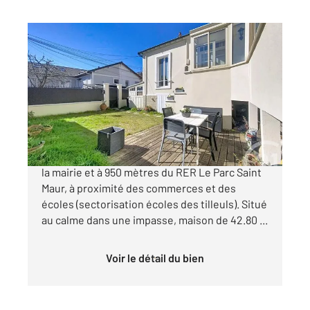
ST MAUR DES FOSSES 94
2
42,80 m
, 3 pièces
Ref : 1394
Maison à vendre
395 000 €
Emplacement très recherché à 750 mètres de
la mairie et à 950 mètres du RER Le Parc Saint
Maur, à proximité des commerces et des
écoles (sectorisation écoles des tilleuls). Situé
au calme dans une impasse, maison de 42.80 ...
Voir le détail du bien