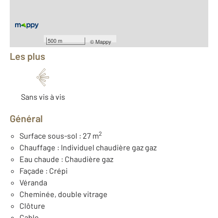
Nombre de pièces : 6
[Voir le détail]
Équipements
500 m
©
Mappy
Les plus
Sans vis à vis
Général
2
Surface sous-sol : 27 m
Chauffage : Individuel chaudière gaz gaz
Eau chaude : Chaudière gaz
Façade : Crépi
Véranda
Cheminée, double vitrage
Clôture
Cable