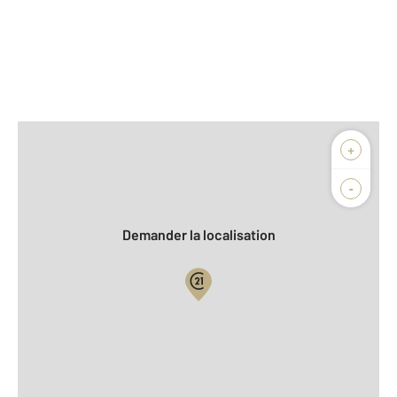
Afficher sur la carte :
+
Agence
Biens vendus
-
Demander la localisation
Vue globale
2
Surface totale : 126,2 m
2
Surface habitable : 100,3 m
2
Surface terrain : 172 m