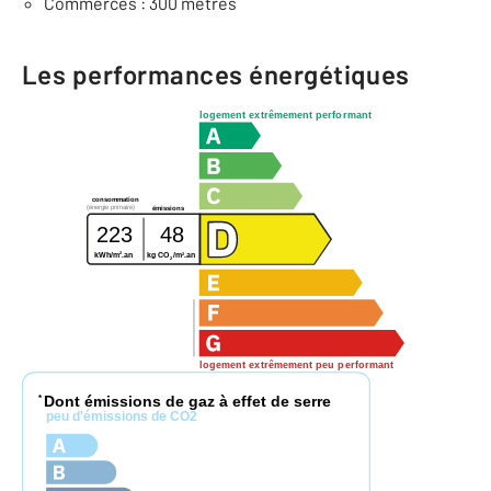
Commerces : 300 mètres
Les performances énergétiques
logement extrêmement performant
consommation
(énergie primaire)
émissions
223
48
2
2
kWh/m
.an
kg CO
/m
.an
2
logement extrêmement peu performant
Dont émissions de gaz à effet de serre
*
peu d'émissions de CO2