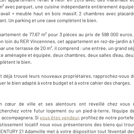
m² avec parquet, une cuisine indépendante entièrement équipée 
travail + meuble haut en bois massif, 2 chambres avec placard
t. Un parking et une cave complètent le bien.
artement de 77,67 m² pour 3 pièces au prix de 598 000 euros.
 loin du RER Vincennnes, cet appartement en rez-de-jardin à l
 par une terrasse de 20 m², il comprend : une entrée, un grand s
rte aménagée et équipée, deux chambres, deux salles d'eau, deu
plètent le bien.
t déjà trouvé leurs nouveaux propriétaires, rapprochez-vous
er le bien adapté à votre budget et à votre cahier des charges.
on cœur de ville et ses alentours ont réveillé chez vous
herchez votre futur logement ou un pied-à-terre, l’équipe 
 accompagnera. Si
vous êtes vendeur
, profitez de notre portefe
estissement locatif nous vous présenterons des biens qui tro
NTURY 21 Adamville met à votre disposition tout l’éventail de