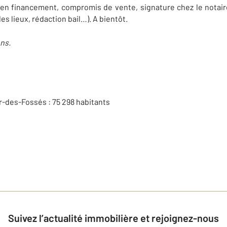
l en financement, compromis de vente, signature chez le notaire
des lieux, rédaction bail…). A bientôt.
ns.
r-des-Fossés :
75 298
habitants
Suivez l’actualité immobilière et rejoignez-nous