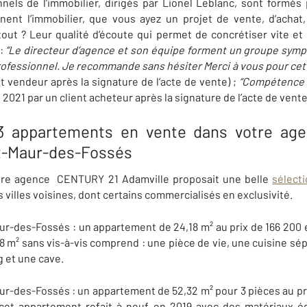
nels de l’immobilier, dirigés par Lionel Leblanc, sont formés
ent l’immobilier, que vous ayez un projet de vente, d’achat
tout ? Leur qualité d’écoute qui permet de concrétiser vite e
:
“Le dire
cteur d’agence et son équipe forment un groupe sympat
professionnel. Je recommande sans hésiter Merci à vous pour cett
t vendeur après la signature de l’acte de vente) ;
“Compétence et
 2021 par un client acheteur après la signature de l’acte de vente
 3 appartements en vente dans votre 
nt-Maur-des-Fossés
tre agence CENTURY 21 Adamville proposait une belle
sélect
villes voisines, dont certains commercialisés en exclusivité.
ur-des-Fossés : un appartement de 24,18 m² au prix de 166 200 e
8 m² sans vis-à-vis comprend : une pièce de vie, une cuisine sép
g et une cave.
ur-des-Fossés : un appartement de 52,32 m² pour 3 pièces au pri
cet appartement refait à neuf en 2019 avec des matériaux é