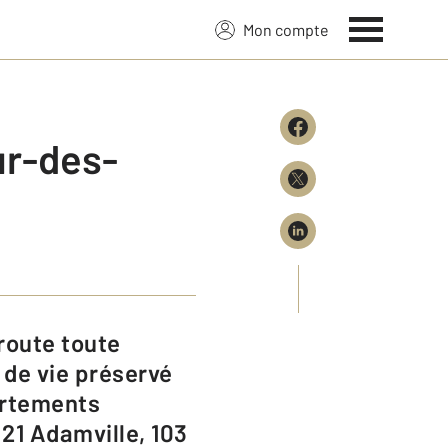
Mon compte
ur-des-
 de vie préservé
artements
21 Adamville, 103